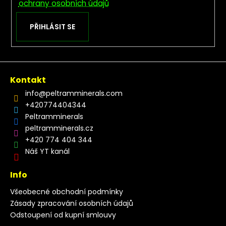
ochrany osobních údajů
PŘIHLÁSIT SE
Kontakt
info
@
peltramminerals.com
+420774404344
Peltramminerals
peltramminerals.cz
+420 774 404 344
Náš YT kanál
Info
Všeobecné obchodní podmínky
Zásady zpracování osobních údajů
Odstoupení od kupní smlouvy