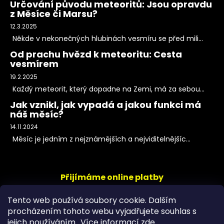
Určování původu meteoritů: Jsou opravdu
z Měsíce či Marsu?
12.3.2025
Někde v nekonečných hlubinách vesmíru se před mili...
Od prachu hvězd k meteoritu: Cesta
vesmírem
19.2.2025
Každý meteorit, který dopadne na Zemi, má za sebou...
Jak vznikl, jak vypadá a jakou funkci má
náš měsíc?
14.11.2024
Měsíc je jedním z nejznámějších a nejviditelnějšíc...
Přijímáme online platby
Tento web používá soubory cookie. Dalším
procházením tohoto webu vyjadřujete souhlas s
jejich používáním.. Více informací
zde
.