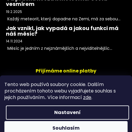
vesmírem
19.2.2025
Každý meteorit, který dopadne na Zemi, má za sebou...
Jak vznikl, jak vypadá a jakou funkci má
náš měsíc?
14.11.2024
Měsíc je jedním z nejznámějších a nejviditelnějšíc...
Přijímáme online platby
Tento web používá soubory cookie. Dalším
procházením tohoto webu vyjadřujete souhlas s
jejich používáním.. Více informací
zde
.
Nastavení
Copyright 2026
PeltramMinerals
. Všechna práva
Souhlasím
vyhrazena.