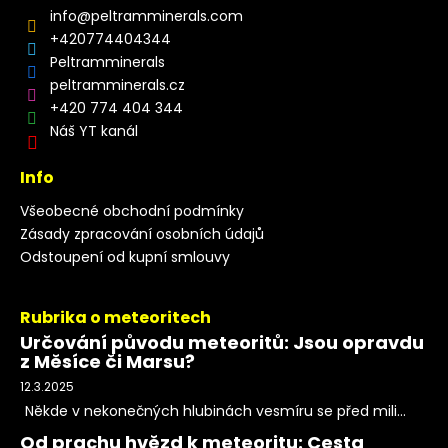
info
@
peltramminerals.com
+420774404344
Peltramminerals
peltramminerals.cz
+420 774 404 344
Náš YT kanál
Info
Všeobecné obchodní podmínky
Zásady zpracování osobních údajů
Odstoupení od kupní smlouvy
Rubrika o meteoritech
Určování původu meteoritů: Jsou opravdu
z Měsíce či Marsu?
12.3.2025
Někde v nekonečných hlubinách vesmíru se před mili...
Od prachu hvězd k meteoritu: Cesta