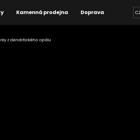
ky
Kamenná prodejna
Doprava
Kontakt
C
rky z dendritického opálu