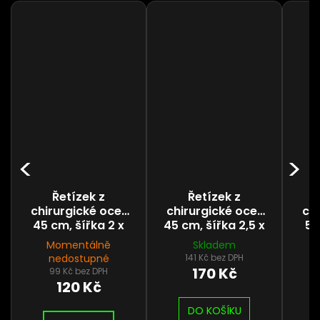
Řetízek z
Řetízek z
chirurgické oceli
chirurgické oceli
chi
45 cm, šířka 2 x
45 cm, šířka 2,5 x
55
1,5 mm
2 mm
Momentálně
Skladem
nedostupné
141 Kč bez DPH
170 Kč
99 Kč bez DPH
120 Kč
DO KOŠÍKU