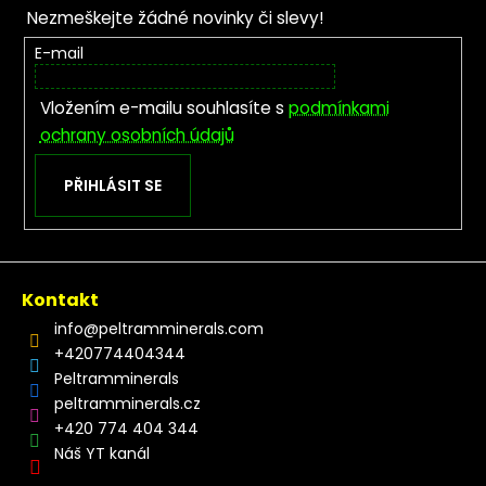
Nezmeškejte žádné novinky či slevy!
E-mail
Vložením e-mailu souhlasíte s
podmínkami
ochrany osobních údajů
PŘIHLÁSIT SE
Kontakt
info
@
peltramminerals.com
+420774404344
Peltramminerals
peltramminerals.cz
+420 774 404 344
Náš YT kanál