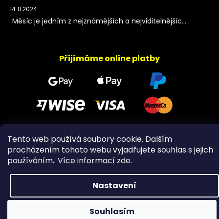
14.11.2024
Měsíc je jedním z nejznámějších a nejviditelnějšíc...
Přijímáme online platby
Tento web používá soubory cookie. Dalším
Copyright 2026
PeltramMinerals
. Všechna práva
procházením tohoto webu vyjadřujete souhlas s jejich
vyhrazena.
používáním.. Více informací
zde
.
Nastavení
Souhlasím