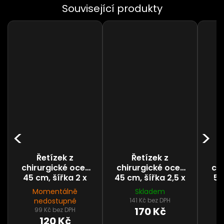
Řetízek z
Řetízek z
chirurgické oceli
chirurgické oceli
chi
45 cm, šířka 2 x
45 cm, šířka 2,5 x
55
1,5 mm
2 mm
Momentálně
Skladem
nedostupné
141 Kč bez DPH
170 Kč
99 Kč bez DPH
120 Kč