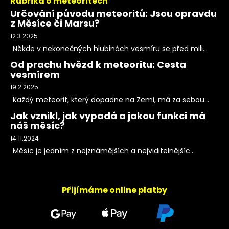
Rubrika o meteoritech
Určování původu meteoritů: Jsou opravdu
z Měsíce či Marsu?
12.3.2025
Někde v nekonečných hlubinách vesmíru se před mili...
Od prachu hvězd k meteoritu: Cesta
vesmírem
19.2.2025
Každý meteorit, který dopadne na Zemi, má za sebou...
Jak vznikl, jak vypadá a jakou funkci má
náš měsíc?
14.11.2024
Měsíc je jedním z nejznámějších a nejviditelnějšíc...
Přijímáme online platby