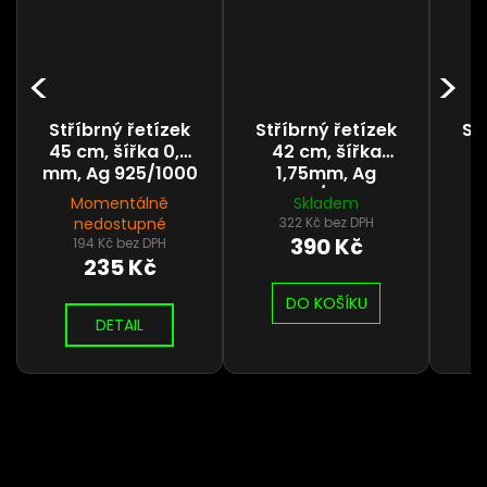
Stříbrný řetízek
Stříbrný řetízek
St
45 cm, šířka 0,6
42 cm, šířka
5
mm, Ag 925/1000
1,75mm, Ag
925/1000
Momentálně
Skladem
nedostupné
322 Kč bez DPH
390 Kč
194 Kč bez DPH
235 Kč
DO KOŠÍKU
DETAIL