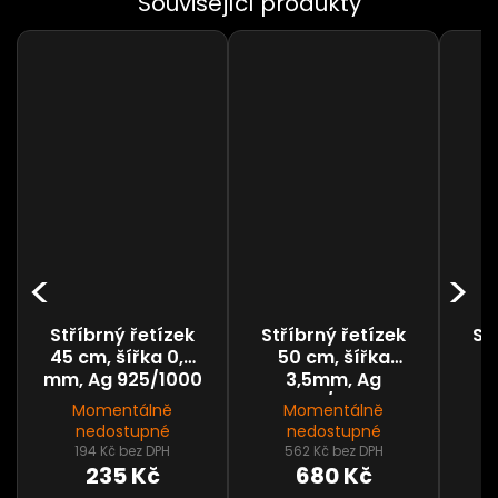
Stříbrný řetízek
Stříbrný řetízek
St
45 cm, šířka 0,6
50 cm, šířka
4
mm, Ag 925/1000
3,5mm, Ag
925/1000
Momentálně
Momentálně
nedostupné
nedostupné
194 Kč bez DPH
562 Kč bez DPH
235 Kč
680 Kč