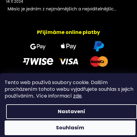
14.11.2024
Měsíc je jedním z nejznámějších a nejviditelnějšíc...
Přijímáme online platby
Tento web používá soubory cookie. Dalším
Copyright 2026
PeltramMinerals
. Všechna práva
procházením tohoto webu vyjadřujete souhlas s jejich
vyhrazena.
používáním.. Více informací
zde
.
Nastavení
Souhlasím