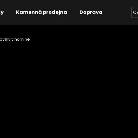
ky
Kamenná prodejna
Doprava
Kontakt
C
tavíny v hornině