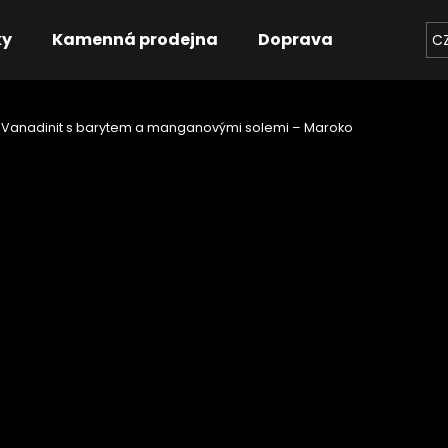
ky
Kamenná prodejna
Doprava
Kontakt
C
Vanadinit s barytem a manganovými solemi – Maroko