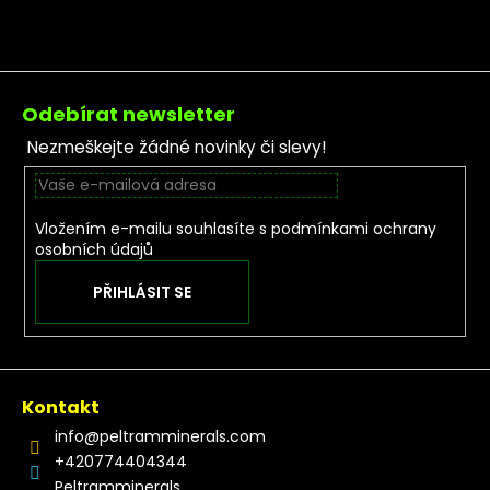
Zápatí
Odebírat newsletter
Nezmeškejte žádné novinky či slevy!
Vložením e-mailu souhlasíte s
podmínkami ochrany
osobních údajů
PŘIHLÁSIT SE
Kontakt
info
@
peltramminerals.com
+420774404344
Peltramminerals