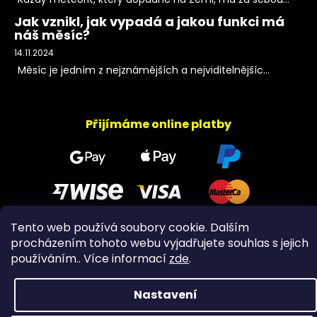
Jak vznikl, jak vypadá a jakou funkci má
náš měsíc?
14.11.2024
Měsíc je jedním z nejznámějších a nejviditelnějšíc...
Přijímáme online platby
Tento web používá soubory cookie. Dalším
procházením tohoto webu vyjadřujete souhlas s jejich
Copyright 2026
PeltramMinerals
. Všechna práva
používáním.. Více informací
zde
.
vyhrazena.
Nastavení