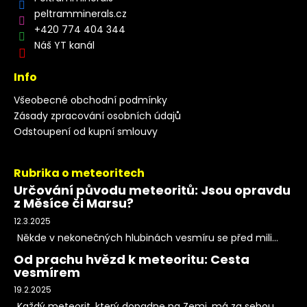
peltramminerals.cz
+420 774 404 344
Náš YT kanál
Info
Všeobecné obchodní podmínky
Zásady zpracování osobních údajů
Odstoupení od kupní smlouvy
Rubrika o meteoritech
Určování původu meteoritů: Jsou opravdu
z Měsíce či Marsu?
12.3.2025
Někde v nekonečných hlubinách vesmíru se před mili...
Od prachu hvězd k meteoritu: Cesta
vesmírem
19.2.2025
Každý meteorit, který dopadne na Zemi, má za sebou...