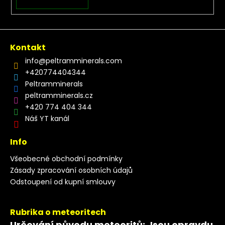
Kontakt
info
@
peltramminerals.com
+420774404344
Peltramminerals
peltramminerals.cz
+420 774 404 344
Náš YT kanál
Info
Všeobecné obchodní podmínky
Zásady zpracování osobních údajů
Odstoupení od kupní smlouvy
Rubrika o meteoritech
Určování původu meteoritů: Jsou opravdu