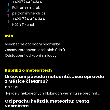
+420774404344
Peltramminerals
peltramminerals.cz
+420 774 404 344
Náš YT kanál
Info
Všeobecné obchodní podmínky
Zásady zpracování osobních údajů
Odstoupení od kupní smlouvy
Rubrika o meteoritech
Určování původu meteoritů: Jsou opravdu
z Měsíce či Marsu?
12.3.2025
Někde v nekonečných hlubinách vesmíru se před mili...
Od prachu hvězd k meteoritu: Cesta
vesmírem