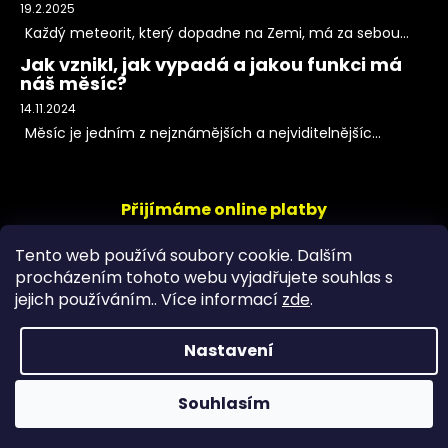
19.2.2025
Každý meteorit, který dopadne na Zemi, má za sebou...
Jak vznikl, jak vypadá a jakou funkci má
náš měsíc?
14.11.2024
Měsíc je jedním z nejznámějších a nejviditelnějšíc...
Přijímáme online platby
Tento web používá soubory cookie. Dalším
procházením tohoto webu vyjadřujete souhlas s
jejich používáním.. Více informací
zde
.
Nastavení
Copyright 2026
PeltramMinerals
. Všechna práva
Souhlasím
vyhrazena.