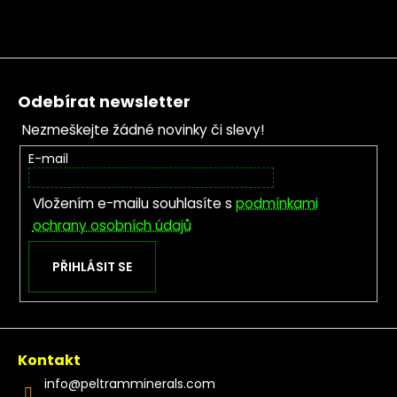
Zápatí
Odebírat newsletter
Nezmeškejte žádné novinky či slevy!
E-mail
Vložením e-mailu souhlasíte s
podmínkami
ochrany osobních údajů
PŘIHLÁSIT SE
Kontakt
info
@
peltramminerals.com