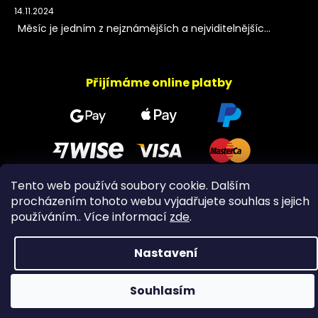
14.11.2024
Měsíc je jedním z nejznámějších a nejviditelnějšíc...
Přijímáme online platby
Tento web používá soubory cookie. Dalším
procházením tohoto webu vyjadřujete souhlas s jejich
Copyright 2026
PeltramMinerals
. Všechna práva
používáním.. Více informací
zde
.
vyhrazena.
Nastavení
Souhlasím