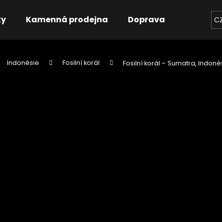
ky
Kamenná prodejna
Doprava
Kontakt
C
Indonésie
Fosilní korál
Fosilní korál – Sumatra, Indoné