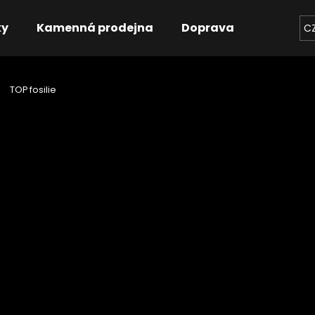
ky
Kamenná prodejna
Doprava
Kontakt
C
TOP fosilie