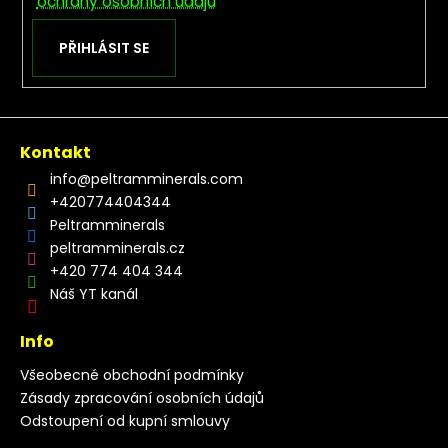
ochrany osobních údajů
PŘIHLÁSIT SE
Kontakt
info
@
peltramminerals.com
+420774404344
Peltramminerals
peltramminerals.cz
+420 774 404 344
Náš YT kanál
Info
Všeobecné obchodní podmínky
Zásady zpracování osobních údajů
Odstoupení od kupní smlouvy