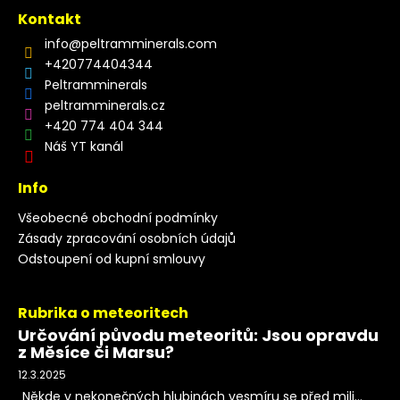
Kontakt
info
@
peltramminerals.com
+420774404344
Peltramminerals
peltramminerals.cz
+420 774 404 344
Náš YT kanál
Info
Všeobecné obchodní podmínky
Zásady zpracování osobních údajů
Odstoupení od kupní smlouvy
Rubrika o meteoritech
Určování původu meteoritů: Jsou opravdu
z Měsíce či Marsu?
12.3.2025
Někde v nekonečných hlubinách vesmíru se před mili...