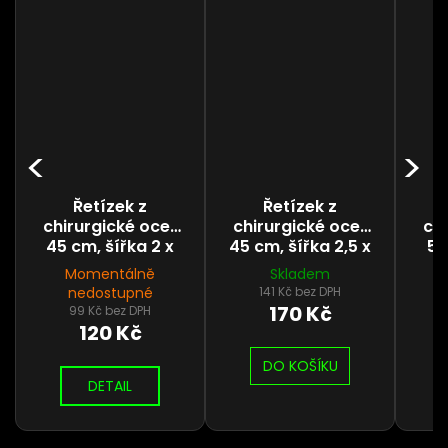
Řetízek z
Řetízek z
chirurgické oceli
chirurgické oceli
chi
45 cm, šířka 2 x
45 cm, šířka 2,5 x
55
1,5 mm
2 mm
Momentálně
Skladem
nedostupné
141 Kč bez DPH
170 Kč
99 Kč bez DPH
120 Kč
DO KOŠÍKU
DETAIL