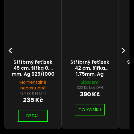
Stříbrný řetízek
Stříbrný řetízek
St
45 cm, šířka 0,6
42 cm, šířka
5
mm, Ag 925/1000
1,75mm, Ag
925/1000
Momentálně
Skladem
nedostupné
322 Kč bez DPH
390 Kč
194 Kč bez DPH
235 Kč
DO KOŠÍKU
DETAIL