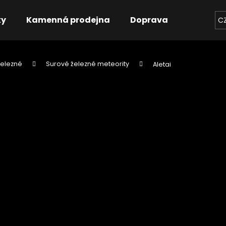
ky
Kamenná prodejna
Doprava
Kontakt
C
Železné
Surové železné meteority
Aletai