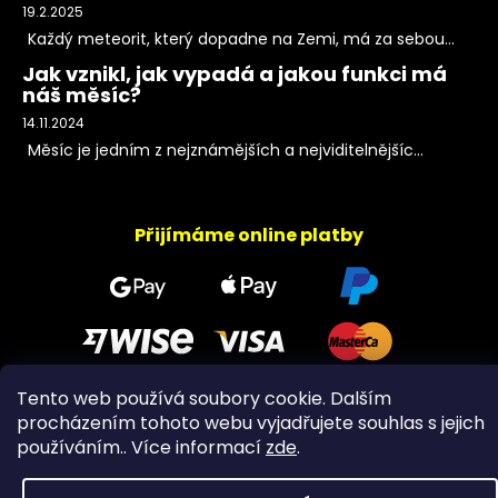
19.2.2025
Každý meteorit, který dopadne na Zemi, má za sebou...
Jak vznikl, jak vypadá a jakou funkci má
náš měsíc?
14.11.2024
Měsíc je jedním z nejznámějších a nejviditelnějšíc...
Přijímáme online platby
Tento web používá soubory cookie. Dalším
procházením tohoto webu vyjadřujete souhlas s jejich
Copyright 2026
PeltramMinerals
. Všechna práva
používáním.. Více informací
zde
.
vyhrazena.