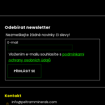
Zápatí
Odebírat newsletter
Nezmeškejte žádné novinky či slevy!
E-mail
Vložením e-mailu souhlasíte s
podmínkami
ochrany osobních údajů
PŘIHLÁSIT SE
Kontakt
info
@
peltramminerals.com