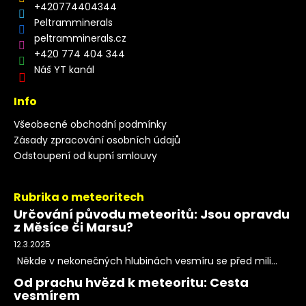
+420774404344
Peltramminerals
peltramminerals.cz
+420 774 404 344
Náš YT kanál
Info
Všeobecné obchodní podmínky
Zásady zpracování osobních údajů
Odstoupení od kupní smlouvy
Rubrika o meteoritech
Určování původu meteoritů: Jsou opravdu
z Měsíce či Marsu?
12.3.2025
Někde v nekonečných hlubinách vesmíru se před mili...
Od prachu hvězd k meteoritu: Cesta
vesmírem