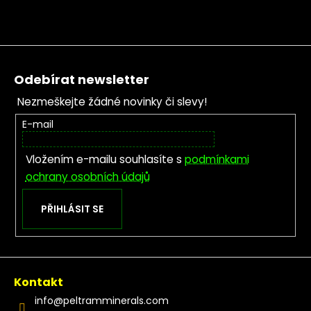
Zápatí
Odebírat newsletter
Nezmeškejte žádné novinky či slevy!
E-mail
Vložením e-mailu souhlasíte s
podmínkami
ochrany osobních údajů
PŘIHLÁSIT SE
Kontakt
info
@
peltramminerals.com