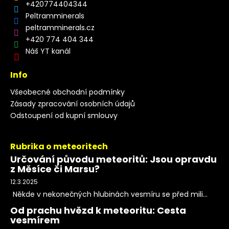
+420774404344
Peltramminerals
peltramminerals.cz
+420 774 404 344
Náš YT kanál
Info
Všeobecné obchodní podmínky
Zásady zpracování osobních údajů
Odstoupení od kupní smlouvy
Rubrika o meteoritech
Určování původu meteoritů: Jsou opravdu
z Měsíce či Marsu?
12.3.2025
Někde v nekonečných hlubinách vesmíru se před mili...
Od prachu hvězd k meteoritu: Cesta
vesmírem