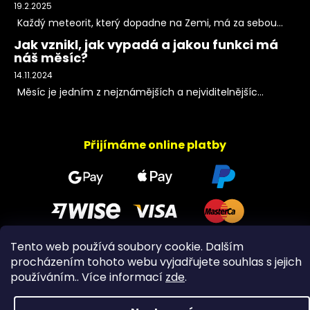
19.2.2025
Každý meteorit, který dopadne na Zemi, má za sebou...
Jak vznikl, jak vypadá a jakou funkci má
náš měsíc?
14.11.2024
Měsíc je jedním z nejznámějších a nejviditelnějšíc...
Přijímáme online platby
Tento web používá soubory cookie. Dalším
procházením tohoto webu vyjadřujete souhlas s jejich
Copyright 2026
PeltramMinerals
. Všechna práva
používáním.. Více informací
zde
.
vyhrazena.