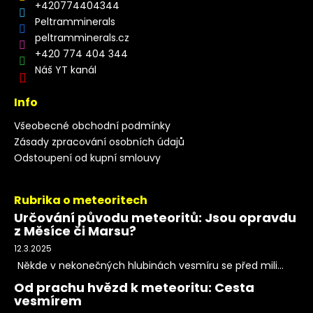
+420774404344
Peltramminerals
peltramminerals.cz
+420 774 404 344
Náš YT kanál
Info
Všeobecné obchodní podmínky
Zásady zpracování osobních údajů
Odstoupení od kupní smlouvy
Rubrika o meteoritech
Určování původu meteoritů: Jsou opravdu
z Měsíce či Marsu?
12.3.2025
Někde v nekonečných hlubinách vesmíru se před mili...
Od prachu hvězd k meteoritu: Cesta
vesmírem