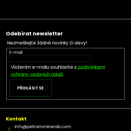
Zápatí
Odebírat newsletter
Nezmeškejte žádné novinky či slevy!
E-mail
Vložením e-mailu souhlasíte s
podmínkami
ochrany osobních údajů
PŘIHLÁSIT SE
Kontakt
info
@
peltramminerals.com