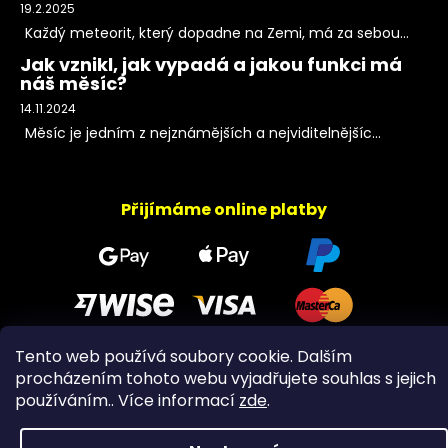
19.2.2025
Každý meteorit, který dopadne na Zemi, má za sebou...
Jak vznikl, jak vypadá a jakou funkci má
náš měsíc?
14.11.2024
Měsíc je jedním z nejznámějších a nejviditelnějšíc...
Přijímáme online platby
Tento web používá soubory cookie. Dalším
procházením tohoto webu vyjadřujete souhlas s jejich
Copyright 2026
PeltramMinerals
. Všechna práva
používáním.. Více informací
zde
.
vyhrazena.