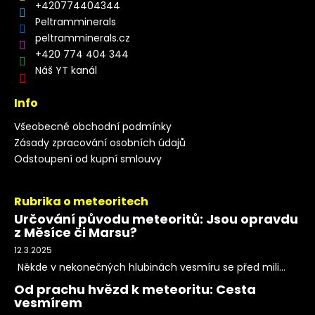
+420774404344
Peltramminerals
peltramminerals.cz
+420 774 404 344
Náš YT kanál
Info
Všeobecné obchodní podmínky
Zásady zpracování osobních údajů
Odstoupení od kupní smlouvy
Rubrika o meteoritech
Určování původu meteoritů: Jsou opravdu
z Měsíce či Marsu?
12.3.2025
Někde v nekonečných hlubinách vesmíru se před mili...
Od prachu hvězd k meteoritu: Cesta
vesmírem