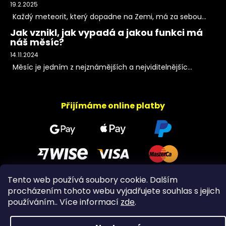
19.2.2025
Každý meteorit, který dopadne na Zemi, má za sebou...
Jak vznikl, jak vypadá a jakou funkci má
náš měsíc?
14.11.2024
Měsíc je jedním z nejznámějších a nejviditelnějšíc...
Přijímáme online platby
Tento web používá soubory cookie. Dalším
procházením tohoto webu vyjadřujete souhlas s jejich
Copyright 2026
PeltramMinerals
. Všechna práva
používáním.. Více informací
zde
.
vyhrazena.