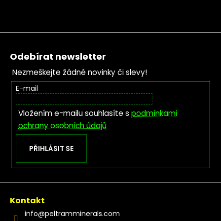
Zápatí
Odebírat newsletter
Nezmeškejte žádné novinky či slevy!
E-mail
Vložením e-mailu souhlasíte s
podmínkami
ochrany osobních údajů
PŘIHLÁSIT SE
Kontakt
info
@
peltramminerals.com