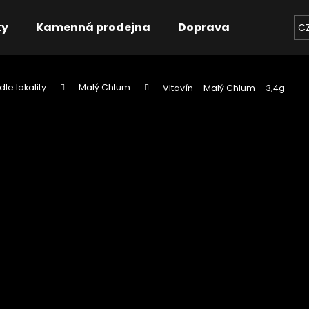
ky
Kamenná prodejna
Doprava
Kontakt
C
dle lokality
Malý Chlum
Vltavín – Malý Chlum – 3,4g