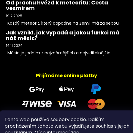
Od prachu hvězd k meteoritu: Cesta
vesmírem
19.2.2025
Každý meteorit, který dopadne na Zemi, má za sebou...
Jak vznikl, jak vypadá a jakou funkci má
náš měsíc?
14.11.2024
Měsíc je jedním z nejznámějších a nejviditelnějšíc...
Přijímáme online platby
Tento web používá soubory cookie. Dalším
procházením tohoto webu vyjadřujete souhlas s jejich
Copyright 2026
PeltramMinerals
. Všechna práva
používáním.. Více informací
zde
.