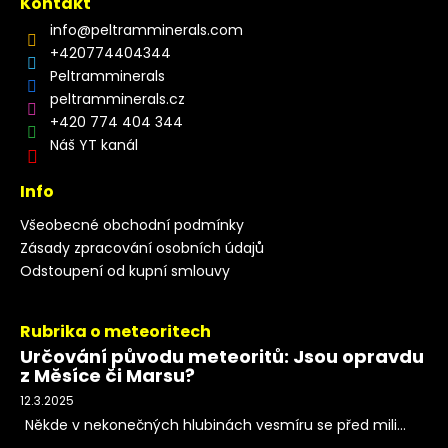
Kontakt
info
@
peltramminerals.com
+420774404344
Peltramminerals
peltramminerals.cz
+420 774 404 344
Náš YT kanál
Info
Všeobecné obchodní podmínky
Zásady zpracování osobních údajů
Odstoupení od kupní smlouvy
Rubrika o meteoritech
Určování původu meteoritů: Jsou opravdu
z Měsíce či Marsu?
12.3.2025
Někde v nekonečných hlubinách vesmíru se před mili...