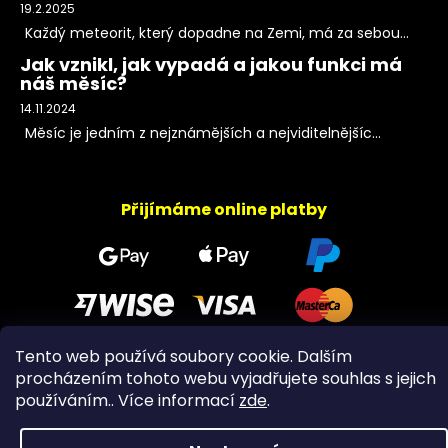
19.2.2025
Každý meteorit, který dopadne na Zemi, má za sebou...
Jak vznikl, jak vypadá a jakou funkci má
náš měsíc?
14.11.2024
Měsíc je jedním z nejznámějších a nejviditelnějšíc...
Přijímáme online platby
Tento web používá soubory cookie. Dalším
procházením tohoto webu vyjadřujete souhlas s jejich
Copyright 2026
PeltramMinerals
. Všechna práva
používáním.. Více informací
zde
.
vyhrazena.