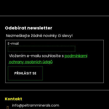
Zápatí
Odebírat newsletter
Nezmeškejte žádné novinky či slevy!
E-mail
Vložením e-mailu souhlasíte s
podmínkami
ochrany osobních údajů
PŘIHLÁSIT SE
Kontakt
info
@
peltramminerals.com