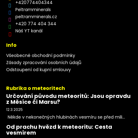
+420774404344
Peltramminerals
peltramminerals.cz
+420 774 404 344
Náš YT kanál
Info
Všeobecné obchodní podmínky
Zásady zpracování osobních údajů
Odstoupení od kupní smlouvy
Rubrika o meteoritech
Určování původu meteoritů: Jsou opravdu
z Měsíce či Marsu?
12.3.2025
Někde v nekonečných hlubinách vesmíru se před mili...
Od prachu hvězd k meteoritu: Cesta
vesmírem