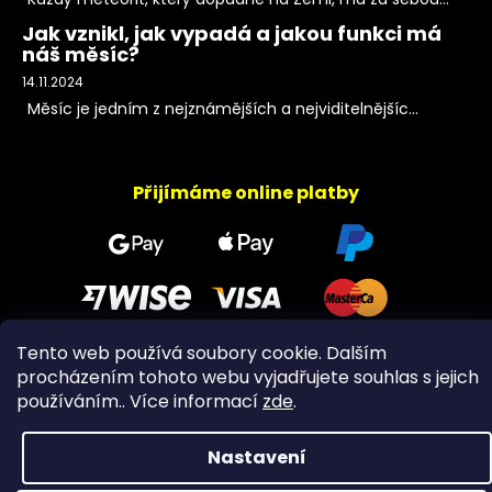
Jak vznikl, jak vypadá a jakou funkci má
náš měsíc?
14.11.2024
Měsíc je jedním z nejznámějších a nejviditelnějšíc...
Přijímáme online platby
Tento web používá soubory cookie. Dalším
procházením tohoto webu vyjadřujete souhlas s jejich
Copyright 2026
PeltramMinerals
. Všechna práva
používáním.. Více informací
zde
.
vyhrazena.
Nastavení