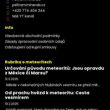
peltramminerals.cz
+420 774 404 344
Náš YT kanál
Info
Všeobecné obchodní podmínky
Zásady zpracování osobních údajů
Odstoupení od kupní smlouvy
Rubrika o meteoritech
Určování původu meteoritů: Jsou opravdu
z Měsíce či Marsu?
12.3.2025
Někde v nekonečných hlubinách vesmíru se před mili...
Od prachu hvězd k meteoritu: Cesta
vesmírem
19.2.2025
Každý meteorit, který dopadne na Zemi, má za sebou...