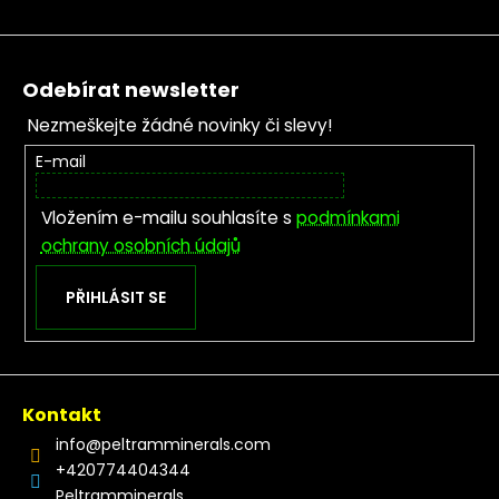
Zápatí
Odebírat newsletter
Nezmeškejte žádné novinky či slevy!
E-mail
Vložením e-mailu souhlasíte s
podmínkami
ochrany osobních údajů
PŘIHLÁSIT SE
Kontakt
info
@
peltramminerals.com
+420774404344
Peltramminerals