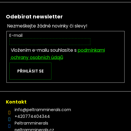
Zápatí
Odebírat newsletter
Nezmeškejte žádné novinky či slevy!
E-mail
Vložením e-mailu souhlasíte s
podmínkami
ochrany osobních údajů
PŘIHLÁSIT SE
Kontakt
info
@
peltramminerals.com
+420774404344
Peltramminerals
peltramminerals.cz