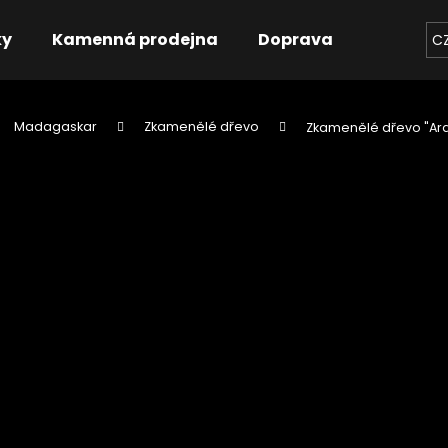
ky
Kamenná prodejna
Doprava
Kontakt
C
Madagaskar
Zkamenělé dřevo
Zkamenělé dřevo "Ara