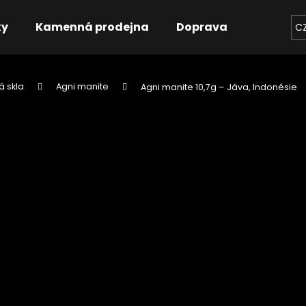
ky
Kamenná prodejna
Doprava
Kontakt
C
á skla
Agni manite
Agni manite 10,7g – Jáva, Indonésie