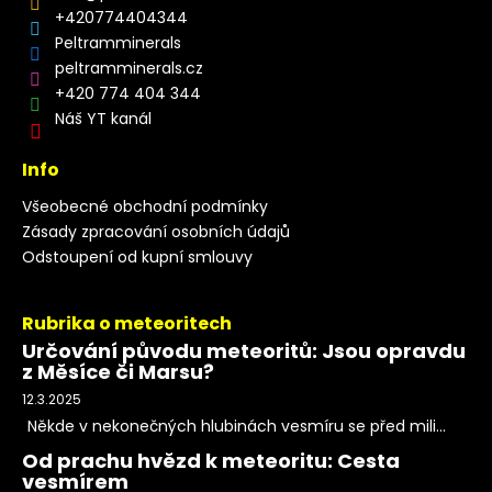
+420774404344
Peltramminerals
peltramminerals.cz
+420 774 404 344
Náš YT kanál
Info
Všeobecné obchodní podmínky
Zásady zpracování osobních údajů
Odstoupení od kupní smlouvy
Rubrika o meteoritech
Určování původu meteoritů: Jsou opravdu
z Měsíce či Marsu?
12.3.2025
Někde v nekonečných hlubinách vesmíru se před mili...
Od prachu hvězd k meteoritu: Cesta
vesmírem