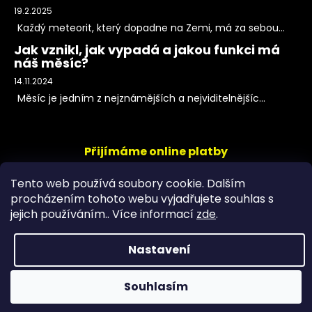
19.2.2025
Každý meteorit, který dopadne na Zemi, má za sebou...
Jak vznikl, jak vypadá a jakou funkci má
náš měsíc?
14.11.2024
Měsíc je jedním z nejznámějších a nejviditelnějšíc...
Přijímáme online platby
Tento web používá soubory cookie. Dalším
procházením tohoto webu vyjadřujete souhlas s
jejich používáním.. Více informací
zde
.
Nastavení
Copyright 2026
PeltramMinerals
. Všechna práva
Souhlasím
vyhrazena.