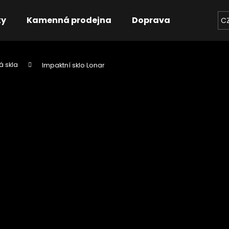
ky
Kamenná prodejna
Doprava
Kontakt
C
á skla
Impaktní sklo Lonar