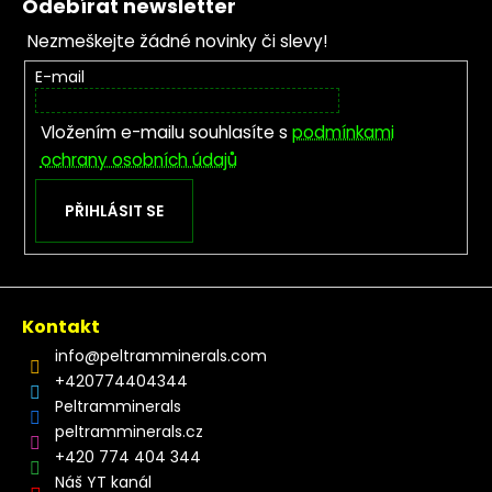
Odebírat newsletter
Nezmeškejte žádné novinky či slevy!
E-mail
Vložením e-mailu souhlasíte s
podmínkami
ochrany osobních údajů
PŘIHLÁSIT SE
Kontakt
info
@
peltramminerals.com
+420774404344
Peltramminerals
peltramminerals.cz
+420 774 404 344
Náš YT kanál