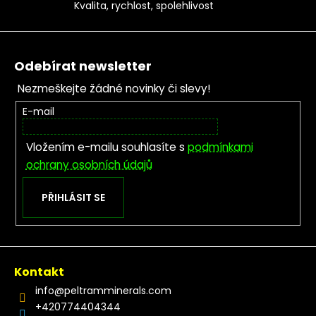
Kvalita, rychlost, spolehlivost
Zápatí
Odebírat newsletter
Nezmeškejte žádné novinky či slevy!
E-mail
Vložením e-mailu souhlasíte s
podmínkami
ochrany osobních údajů
PŘIHLÁSIT SE
Kontakt
info
@
peltramminerals.com
+420774404344