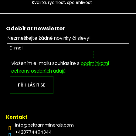
Kvalita, rychlost, spolehlivost
Zápatí
Odebírat newsletter
Nezmeškejte žádné novinky či slevy!
E-mail
Vložením e-mailu souhlasíte s
podmínkami
ochrany osobních údajů
PŘIHLÁSIT SE
Kontakt
info
@
peltramminerals.com
+420774404344