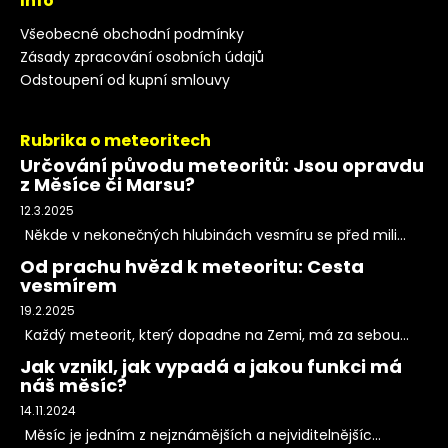
Info
Všeobecné obchodní podmínky
Zásady zpracování osobních údajů
Odstoupení od kupní smlouvy
Rubrika o meteoritech
Určování původu meteoritů: Jsou opravdu
z Měsíce či Marsu?
12.3.2025
Někde v nekonečných hlubinách vesmíru se před mili...
Od prachu hvězd k meteoritu: Cesta
vesmírem
19.2.2025
Každý meteorit, který dopadne na Zemi, má za sebou...
Jak vznikl, jak vypadá a jakou funkci má
náš měsíc?
14.11.2024
Měsíc je jedním z nejznámějších a nejviditelnějšíc...