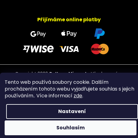
Přijímáme online platby
Copyright 2026
PeltramMinerals
. Všechna práva
vyhrazena.
Tento web používá soubory cookie. Dalším
procházením tohoto webu vyjadřujete souhlas s jejich
používáním.. Více informací
zde
.
Nastavení
Souhlasím