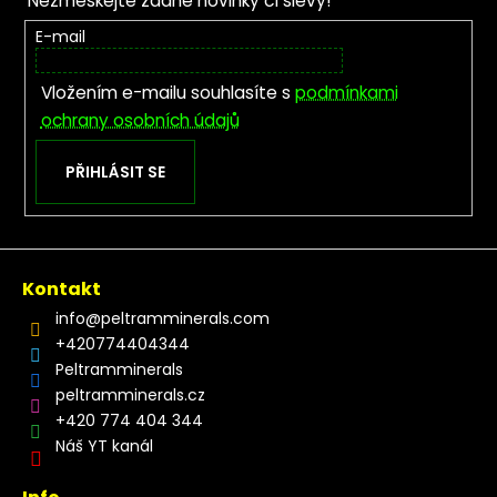
Nezmeškejte žádné novinky či slevy!
E-mail
Vložením e-mailu souhlasíte s
podmínkami
ochrany osobních údajů
PŘIHLÁSIT SE
Kontakt
info
@
peltramminerals.com
+420774404344
Peltramminerals
peltramminerals.cz
+420 774 404 344
Náš YT kanál