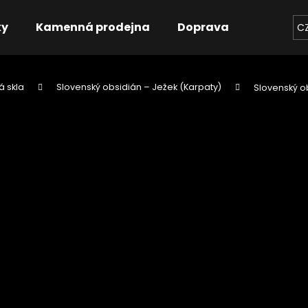
ky
Kamenná prodejna
Doprava
Kontakt
C
á skla
Slovenský obsidián – Ježek (Karpaty)
Slovenský ob