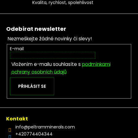
Kvalita, rychlost, spolehlivost
Zápatí
Odebírat newsletter
Nezmeškejte žádné novinky či slevy!
E-mail
Vložením e-mailu souhlasíte s
podmínkami
ochrany osobních údajů
PŘIHLÁSIT SE
Kontakt
info
@
peltramminerals.com
+420774404344