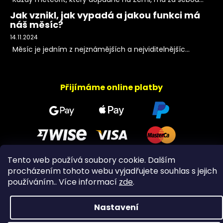
Jak vznikl, jak vypadá a jakou funkci má
náš měsíc?
14.11.2024
Měsíc je jedním z nejznámějších a nejviditelnějšíc...
Přijímáme online platby
Tento web používá soubory cookie. Dalším
procházením tohoto webu vyjadřujete souhlas s jejich
Copyright 2026
PeltramMinerals
. Všechna práva
používáním.. Více informací
zde
.
vyhrazena.
Nastavení