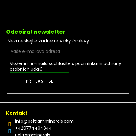
Zápatí
Odebírat newsletter
Nezmeškejte žádné novinky či slevy!
Vložením e-mailu souhlasíte s
podmínkami ochrany
osobních údajů
PŘIHLÁSIT SE
Kontakt
info
@
peltramminerals.com
+420774404344
Peltramminerals