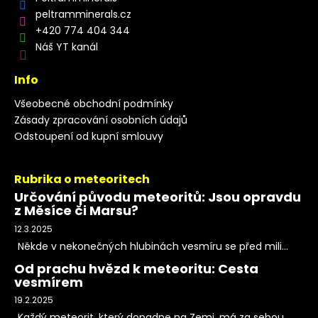
peltramminerals.cz
+420 774 404 344
Náš YT kanál
Info
Všeobecné obchodní podmínky
Zásady zpracování osobních údajů
Odstoupení od kupní smlouvy
Rubrika o meteoritech
Určování původu meteoritů: Jsou opravdu
z Měsíce či Marsu?
12.3.2025
Někde v nekonečných hlubinách vesmíru se před mili...
Od prachu hvězd k meteoritu: Cesta
vesmírem
19.2.2025
Každý meteorit, který dopadne na Zemi, má za sebou...