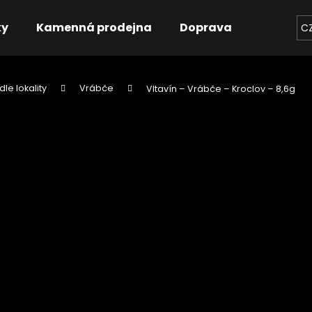
ky
Kamenná prodejna
Doprava
Kontakt
C
dle lokality
Vrábče
Vltavín – Vrábče – Kroclov – 8,6g