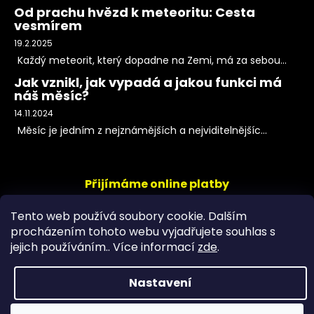
Od prachu hvězd k meteoritu: Cesta
vesmírem
19.2.2025
Každý meteorit, který dopadne na Zemi, má za sebou...
Jak vznikl, jak vypadá a jakou funkci má
náš měsíc?
14.11.2024
Měsíc je jedním z nejznámějších a nejviditelnějšíc...
Přijímáme online platby
Tento web používá soubory cookie. Dalším
procházením tohoto webu vyjadřujete souhlas s
jejich používáním.. Více informací
zde
.
Nastavení
Copyright 2026
PeltramMinerals
. Všechna práva