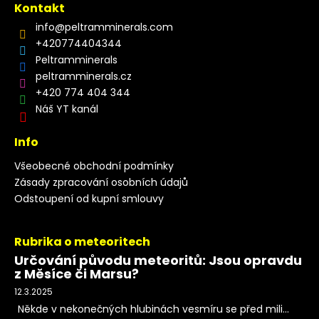
Kontakt
info
@
peltramminerals.com
+420774404344
Peltramminerals
peltramminerals.cz
+420 774 404 344
Náš YT kanál
Info
Všeobecné obchodní podmínky
Zásady zpracování osobních údajů
Odstoupení od kupní smlouvy
Rubrika o meteoritech
Určování původu meteoritů: Jsou opravdu
z Měsíce či Marsu?
12.3.2025
Někde v nekonečných hlubinách vesmíru se před mili...