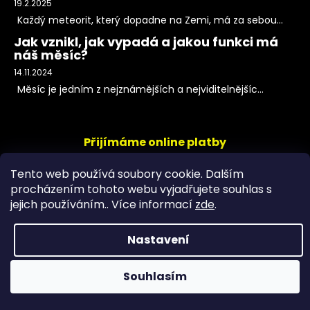
19.2.2025
Každý meteorit, který dopadne na Zemi, má za sebou...
Jak vznikl, jak vypadá a jakou funkci má
náš měsíc?
14.11.2024
Měsíc je jedním z nejznámějších a nejviditelnějšíc...
Přijímáme online platby
Tento web používá soubory cookie. Dalším
procházením tohoto webu vyjadřujete souhlas s
jejich používáním.. Více informací
zde
.
Nastavení
Copyright 2026
PeltramMinerals
. Všechna práva
Souhlasím
vyhrazena.