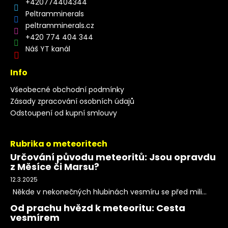
+420774404344
Peltramminerals
peltramminerals.cz
+420 774 404 344
Náš YT kanál
Info
Všeobecné obchodní podmínky
Zásady zpracování osobních údajů
Odstoupení od kupní smlouvy
Rubrika o meteoritech
Určování původu meteoritů: Jsou opravdu
z Měsíce či Marsu?
12.3.2025
Někde v nekonečných hlubinách vesmíru se před mili...
Od prachu hvězd k meteoritu: Cesta
vesmírem