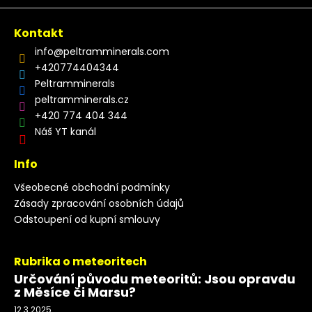
Kontakt
info
@
peltramminerals.com
+420774404344
Peltramminerals
peltramminerals.cz
+420 774 404 344
Náš YT kanál
Info
Všeobecné obchodní podmínky
Zásady zpracování osobních údajů
Odstoupení od kupní smlouvy
Rubrika o meteoritech
Určování původu meteoritů: Jsou opravdu
z Měsíce či Marsu?
12.3.2025