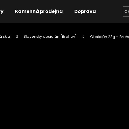
ky
Kamenná prodejna
Doprava
Kontakt
C
á skla
Slovenský obsidián (Brehov)
Obsidián 23g – Breh